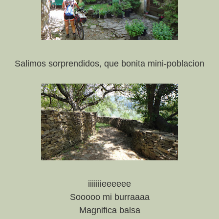
Salimos sorprendidos, que bonita mini-poblacion
iiiiiiieeeeee
Sooooo mi burraaaa
Magnifica balsa