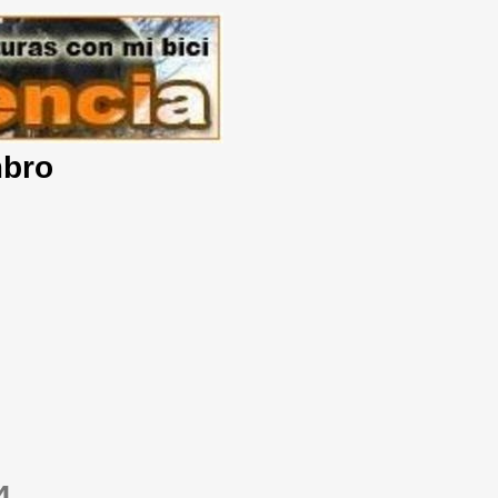
mbro
4