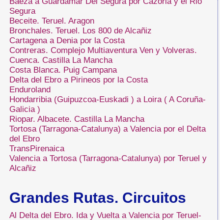
Baeza a Guardamar Del Segura por Cazorla y el Rio
Segura
Beceite. Teruel. Aragon
Bronchales. Teruel. Los 800 de Alcañiz
Cartagena a Denia por la Costa
Contreras. Complejo Multiaventura Ven y Volveras.
Cuenca. Castilla La Mancha
Costa Blanca. Puig Campana
Delta del Ebro a Pirineos por la Costa
Enduroland
Hondarribia (Guipuzcoa-Euskadi ) a Loira ( A Coruña-
Galicia )
Riopar. Albacete. Castilla La Mancha
Tortosa (Tarragona-Catalunya) a Valencia por el Delta
del Ebro
TransPirenaica
Valencia a Tortosa (Tarragona-Catalunya) por Teruel y
Alcañiz
Grandes Rutas. Circuitos
Al Delta del Ebro. Ida y Vuelta a Valencia por Teruel-