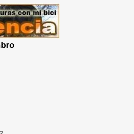
mbro
3