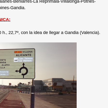
aianes-Beniarres-La Reprimala-Villalonga-Potries-
oines-Gandia.
ICA:
0 h., 22,7º, con la idea de llegar a Gandia (Valencia).