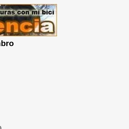
mbro
0