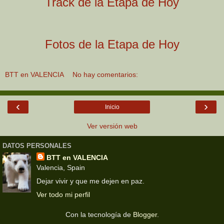
Track de la Etapa de Hoy
Fotos de la Etapa de Hoy
BTT en VALENCIA
No hay comentarios:
‹
›
Inicio
Ver versión web
DATOS PERSONALES
BTT en VALENCIA
Valencia, Spain
Dejar vivir y que me dejen en paz.
Ver todo mi perfil
Con la tecnología de
Blogger
.