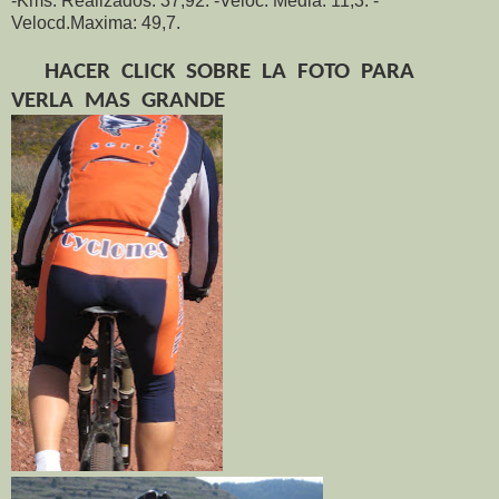
-Kms. Realizados: 37,92. -Veloc. Media: 11,3. -
Velocd.Maxima: 49,7.
HACER
CLICK
SOBRE
LA
FOTO
PARA
VERLA
MAS
GRANDE