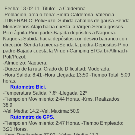
-Fecha: 13-02-11 -Titulo: La Calderona
-Poblacion, area o zona: Sierra Calderona. Valencia
-ITINERARIO: Poli/Puzol-Subida caballos de gausa-Senda
Monasterios-Atajo hacia cuesta la Virgen-Senda gossos-
Pico águila-Pino padre-Bajada depósitos a Naquera-
Naquera-Subida hacia depósitos con desvio barranco con
dirección Senda la piedra-Senda la piedra-Depositos-Pino
padre-Bajada cuesta la Virgen-Camping El Garbi-Alfinach-
Poli/Puzol.
-Almuerzo: Naquera.
-Dureza de la ruta, Grado de Dificultad: Moderada.
-Hora Salida: 8:41 -Hora Llegada: 13:50 -Tiempo Total: 5:09
horas.
Rutometro Bici.
-Temperatura Salida: 7,6º -Llegada: 22º
-Tiempo en Movimiento: 2:44 Horas. -Kms. Realizados:
38,9.
-Vel. Media: 14,2 -Vel. Maxima: 50,9
Rutometro de GPS.
-Tiempo en Movimiento: 2:47 Horas. -Tiempo Empleado:
3:21 Horas.