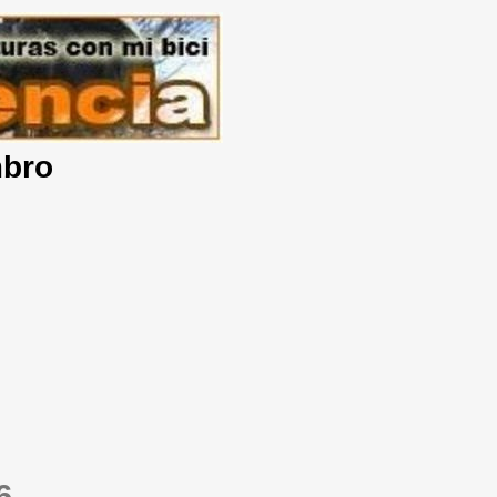
mbro
6