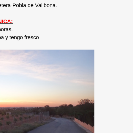
etera-Pobla de Vallbona.
ICA:
horas.
a y tengo fresco