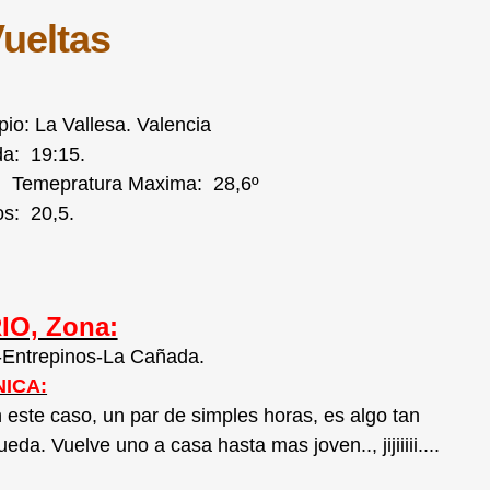
Vueltas
pio: La Vallesa. Valencia
da: 19:15.
 Temepratura Maxima: 28,6º
os: 20,5.
IO, Zona:
-Entrepinos-La Cañada.
ICA:
este caso, un par de simples horas, es algo tan
a. Vuelve uno a casa hasta mas joven.., jijiiiii....