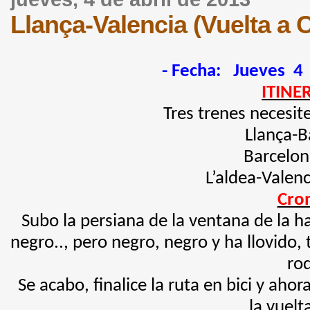
Llança-Valencia (Vuelta a 
- Fecha: Jueves 4
ITINE
Tres trenes necesite
Llança-B
Barcelon
L’aldea-Valenc
Cron
Subo la persiana de la ventana de la hab
negro.., pero negro, negro y ha llovido,
rod
Se acabo, finalice la ruta en bici y aho
la vuelt