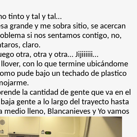
o tinto y tal y tal…
esa grande y me sobra sitio, se acercan
problema si nos sentamos contigo, no,
taros, claro.
go otra, otra y otra… Jijiiiiii…
a llover, con lo que termine ubicándome
como pude bajo un techado de plastico
mojarme.
prende la cantidad de gente que va en el
y baja gente a lo largo del trayecto hasta
va medio lleno, Blancanieves y Yo vamos