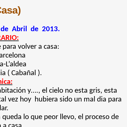
Casa)
 de Abril de 2013.
RARIO:
 para volver a casa:
arcelona
a-L’aldea
ia ( Cabañal ).
ica:
itación y…., el cielo no esta gris, esta
 tal vez hoy hubiera sido un mal dia para
ar.
ra queda lo que peor llevo, el proceso de
a a casa.