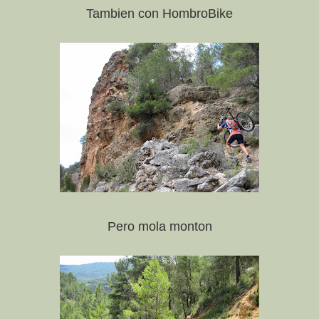
Tambien con HombroBike
Pero mola monton