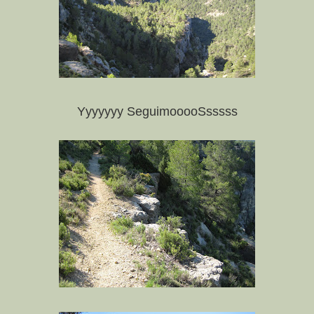
Yyyyyyy SeguimooooSsssss